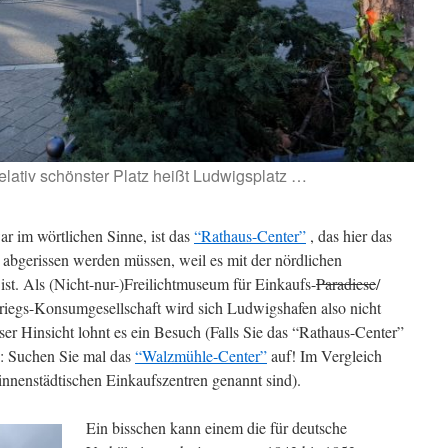
lativ schönster Platz heißt Ludwigsplatz …
 im wörtlichen Sinne, ist das
“Rathaus-Center”
, das hier das
 abgerissen werden müssen, weil es mit der nördlichen
st. Als (Nicht-nur-)Freilichtmuseum für Einkaufs-
Paradiese
/
riegs-Konsumgesellschaft wird sich Ludwigshafen also nicht
er Hinsicht lohnt es ein Besuch (Falls Sie das “Rathaus-Center”
n: Suchen Sie mal das
“Walzmühle-Center”
auf! Im Vergleich
innenstädtischen Einkaufszentren genannt sind).
Ein bisschen kann einem die für deutsche