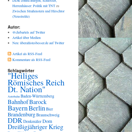
DDR contra Burgen, Schlösser,
Herrenhäuser: Politik mit TNT
zu
Zwischen Straßenstern und Hirschtor
(Neustrelitz)
Autor:
@chrbartels auf Twitter
Artikel über Medien
Neu: überallistesbesser.de auf Twitter
Artikel als RSS-Feed
Kommentare als RSS-Feed
Schlagwörter
"Heiliges
Römisches Reich
Dt. Nation"
Baden-Württemberg
Autobahn
Bahnhof
Barock
Bayern
Berlin
Bier
Brandenburg
Braunschweig
DDR
Dom
Denkmäler
Dreißigjähriger Krieg