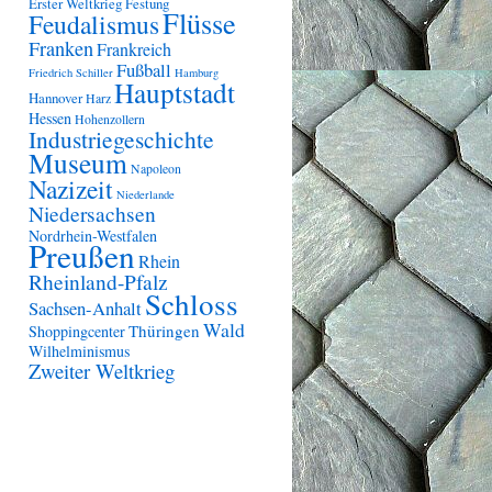
Erster Weltkrieg
Festung
Flüsse
Feudalismus
Franken
Frankreich
Fußball
Friedrich Schiller
Hamburg
Hauptstadt
Hannover
Harz
Hessen
Hohenzollern
Industriegeschichte
Museum
Napoleon
Nazizeit
Niederlande
Niedersachsen
Nordrhein-Westfalen
Preußen
Rhein
Rheinland-Pfalz
Schloss
Sachsen-Anhalt
Wald
Thüringen
Shoppingcenter
Wilhelminismus
Zweiter Weltkrieg