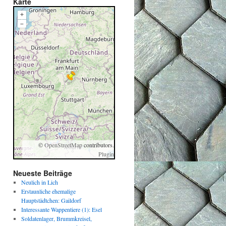
Karte
+
–
©
OpenStreetMap
contributors.
Plugin
Neueste Beiträge
Neulich in Lich
Erstaunliche ehemalige
Hauptstädtchen: Gaildorf
Interessante Wappentiere (1): Esel
Soldatenlager, Brummkreisel,