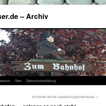
ser.de – Archiv
ressum
Über
Datenschutzerklärung
Am Rande: Wo die Leopoldina gegründet wurde
→