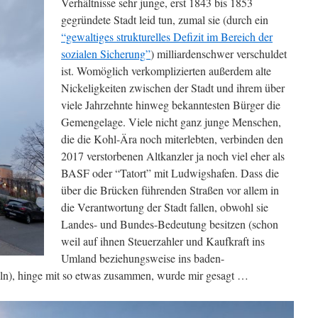
Verhältnisse sehr junge, erst 1843 bis 1853
gegründete Stadt leid tun, zumal sie (durch ein
“gewaltiges strukturelles Defizit im Bereich der
sozialen Sicherung”
) milliardenschwer verschuldet
ist. Womöglich verkomplizierten außerdem alte
Nickeligkeiten zwischen der Stadt und ihrem über
viele Jahrzehnte hinweg bekanntesten Bürger die
Gemengelage. Viele nicht ganz junge Menschen,
die die Kohl-Ära noch miterlebten, verbinden den
2017 verstorbenen Altkanzler ja noch viel eher als
BASF oder “Tatort” mit Ludwigshafen. Dass die
über die Brücken führenden Straßen vor allem in
die Verantwortung der Stadt fallen, obwohl sie
Landes- und Bundes-Bedeutung besitzen (schon
weil auf ihnen Steuerzahler und Kaufkraft ins
Umland beziehungsweise ins baden-
n), hinge mit so etwas zusammen, wurde mir gesagt …