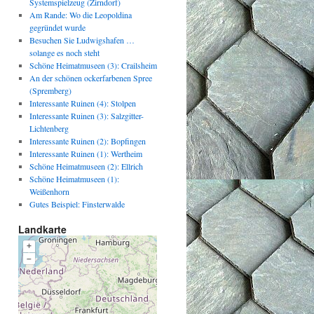
Systemspielzeug (Zirndorf)
Am Rande: Wo die Leopoldina
gegründet wurde
Besuchen Sie Ludwigshafen …
solange es noch steht
Schöne Heimatmuseen (3): Crailsheim
An der schönen ockerfarbenen Spree
(Spremberg)
Interessante Ruinen (4): Stolpen
Interessante Ruinen (3): Salzgitter-
Lichtenberg
Interessante Ruinen (2): Bopfingen
Interessante Ruinen (1): Wertheim
Schöne Heimatmuseen (2): Ellrich
Schöne Heimatmuseen (1):
Weißenhorn
Gutes Beispiel: Finsterwalde
Landkarte
+
–