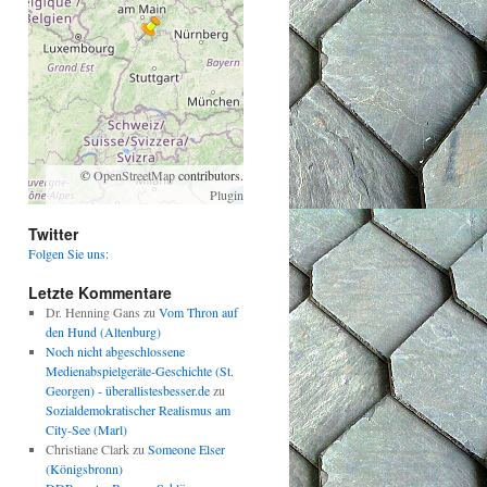
©
OpenStreetMap
contributors.
Plugin
Twitter
Folgen Sie uns:
Letzte Kommentare
Dr. Henning Gans
zu
Vom Thron auf
den Hund (Altenburg)
Noch nicht abgeschlossene
Medienabspielgeräte-Geschichte (St.
Georgen) - überallistesbesser.de
zu
Sozialdemokratischer Realismus am
City-See (Marl)
Christiane Clark
zu
Someone Elser
(Königsbronn)