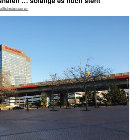
hafen … solange es noch steht
allistesbesser.de