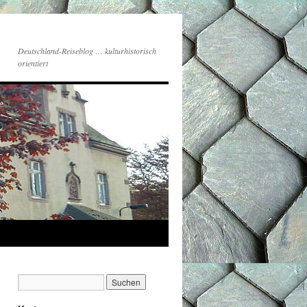
Deutschland-Reiseblog … kulturhistorisch
orientiert