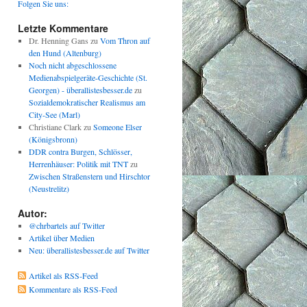
Folgen Sie uns:
Letzte Kommentare
Dr. Henning Gans
zu
Vom Thron auf
den Hund (Altenburg)
Noch nicht abgeschlossene
Medienabspielgeräte-Geschichte (St.
Georgen) - überallistesbesser.de
zu
Sozialdemokratischer Realismus am
City-See (Marl)
Christiane Clark
zu
Someone Elser
(Königsbronn)
DDR contra Burgen, Schlösser,
Herrenhäuser: Politik mit TNT
zu
Zwischen Straßenstern und Hirschtor
(Neustrelitz)
Autor:
@chrbartels auf Twitter
Artikel über Medien
Neu: überallistesbesser.de auf Twitter
Artikel als RSS-Feed
Kommentare als RSS-Feed