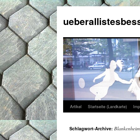
ueberallistesbes
Artikel
Startseite (Landkarte)
Imp
Zum
Inhalt
Blankenheim
Schlagwort-Archive:
springen