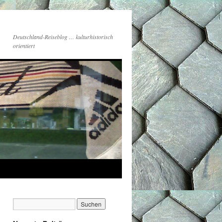
Deutschland-Reiseblog … kulturhistorisch
orientiert