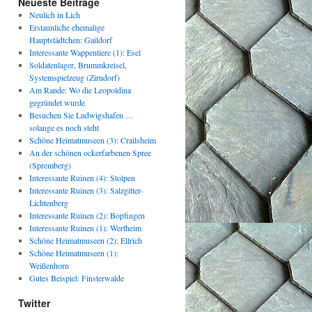
Neueste Beiträge
Neulich in Lich
Erstaunliche ehemalige
Hauptstädtchen: Gaildorf
Interessante Wappentiere (1): Esel
Soldatenlager, Brummkreisel,
Systemspielzeug (Zirndorf)
Am Rande: Wo die Leopoldina
gegründet wurde
Besuchen Sie Ludwigshafen …
solange es noch steht
Schöne Heimatmuseen (3): Crailsheim
An der schönen ockerfarbenen Spree
(Spremberg)
Interessante Ruinen (4): Stolpen
Interessante Ruinen (3): Salzgitter-
Lichtenberg
Interessante Ruinen (2): Bopfingen
Interessante Ruinen (1): Wertheim
Schöne Heimatmuseen (2): Ellrich
Schöne Heimatmuseen (1):
Weißenhorn
Gutes Beispiel: Finsterwalde
Twitter