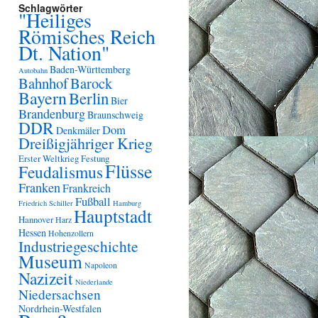
Schlagwörter
"Heiliges
Römisches Reich
Dt. Nation"
Baden-Württemberg
Autobahn
Bahnhof
Barock
Bayern
Berlin
Bier
Brandenburg
Braunschweig
DDR
Dom
Denkmäler
Dreißigjähriger Krieg
Erster Weltkrieg
Festung
Flüsse
Feudalismus
Franken
Frankreich
Fußball
Friedrich Schiller
Hamburg
Hauptstadt
Hannover
Harz
Hessen
Hohenzollern
Industriegeschichte
Museum
Napoleon
Nazizeit
Niederlande
Niedersachsen
Nordrhein-Westfalen