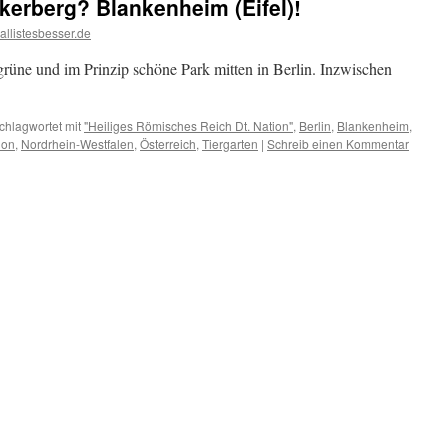
kerberg? Blankenheim (Eifel)!
allistesbesser.de
, grüne und im Prinzip schöne Park mitten in Berlin. Inzwischen
chlagwortet mit
"Heiliges Römisches Reich Dt. Nation"
,
Berlin
,
Blankenheim
,
ion
,
Nordrhein-Westfalen
,
Österreich
,
Tiergarten
|
Schreib einen Kommentar