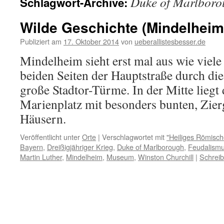
Duke of Marlboro
Schlagwort-Archive:
Wilde Geschichte (Mindelheim
Publiziert am
17. Oktober 2014
von
ueberallistesbesser.de
Mindelheim sieht erst mal aus wie viele
beiden Seiten der Hauptstraße durch die
große Stadtor-Türme. In der Mitte liegt
Marienplatz mit besonders bunten, Zie
Häusern.
Veröffentlicht unter
Orte
|
Verschlagwortet mit
"Heiliges Römisch
Bayern
,
Dreißigjähriger Krieg
,
Duke of Marlborough
,
Feudalism
Martin Luther
,
Mindelheim
,
Museum
,
Winston Churchill
|
Schrei