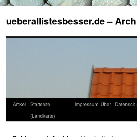
ueberallistesbesser.de – Arch
Zum
Artikel
Startseite
Impressum
Über
Datenschu
Inhalt
(Landkarte)
springen