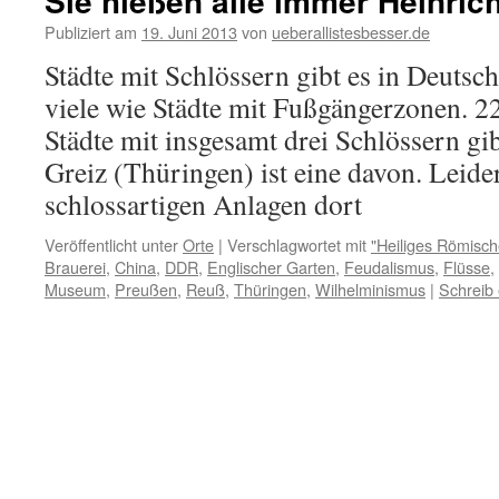
Sie hießen alle immer Heinrich
Publiziert am
19. Juni 2013
von
ueberallistesbesser.de
Städte mit Schlössern gibt es in Deutsc
viele wie Städte mit Fußgängerzonen. 
Städte mit insgesamt drei Schlössern gibt
Greiz (Thüringen) ist eine davon. Leide
schlossartigen Anlagen dort
Veröffentlicht unter
Orte
|
Verschlagwortet mit
"Heiliges Römisch
Brauerei
,
China
,
DDR
,
Englischer Garten
,
Feudalismus
,
Flüsse
,
Museum
,
Preußen
,
Reuß
,
Thüringen
,
Wilhelminismus
|
Schreib