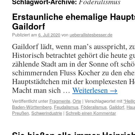
Föderalismus
Schlagwort-Archive:
Erstaunliche ehemalige Haupt
Gaildorf
Publiziert am
6. Juli 2020
von
ueberallistesbesser.de
Gaildorf lädt, wenn man’s ausspricht, z
Historisch betrachtet gehört die heute 
zählende Stadt am in der Sonne oft schö
schimmernden Fluss Kocher zu den ehe
Hauptstädtchen mit der komplexesten He
Macht man sich …
Weiterlesen
→
Veröffentlicht unter
Fragmente
,
Orte
|
Verschlagwortet mit
"Heil
Baden-Württemberg
,
Feudalismus
,
Föderalismus
,
Gaildorf
,
Haup
Preußen
,
Schwerindustrie
|
Schreib einen Kommentar