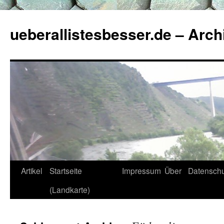
ueberallistesbesser.de – Arch
Zum
Artikel
Startseite
Impressum
Über
Datenschu
Inhalt
(Landkarte)
springen