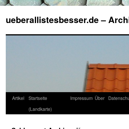
ueberallistesbesser.de – Arch
Zum
Artikel
Startseite
Impressum
Über
Datenschu
Inhalt
(Landkarte)
springen