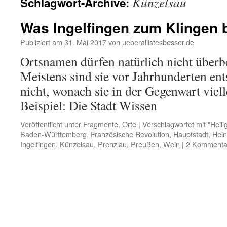
Künzelsau
Schlagwort-Archive:
Was Ingelfingen zum Klingen b
Publiziert am
31. Mai 2017
von
ueberallistesbesser.de
Ortsnamen dürfen natürlich nicht überb
Meistens sind sie vor Jahrhunderten en
nicht, wonach sie in der Gegenwart viel
Beispiel: Die Stadt Wissen
Veröffentlicht unter
Fragmente
,
Orte
|
Verschlagwortet mit
"Heil
Baden-Württemberg
,
Französische Revolution
,
Hauptstadt
,
Hein
Ingelfingen
,
Künzelsau
,
Prenzlau
,
Preußen
,
Wein
|
2 Kommenta