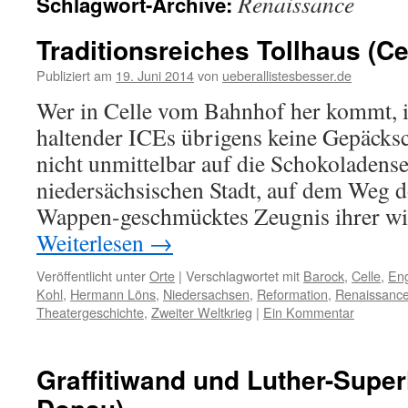
Renaissance
Schlagwort-Archive:
Traditionsreiches Tollhaus (Ce
Publiziert am
19. Juni 2014
von
ueberallistesbesser.de
Wer in Celle vom Bahnhof her kommt, in
haltender ICEs übrigens keine Gepäcksch
nicht unmittelbar auf die Schokoladense
niedersächsischen Stadt, auf dem Weg do
Wappen-geschmücktes Zeugnis ihrer wi
Weiterlesen
→
Veröffentlicht unter
Orte
|
Verschlagwortet mit
Barock
,
Celle
,
En
Kohl
,
Hermann Löns
,
Niedersachsen
,
Reformation
,
Renaissanc
Theatergeschichte
,
Zweiter Weltkrieg
|
Ein Kommentar
Graffitiwand und Luther-Super