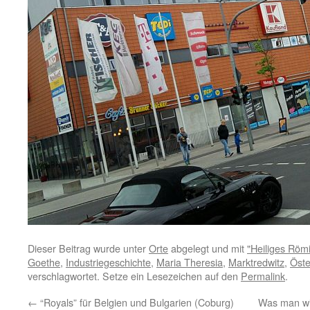
Dieser Beitrag wurde unter
Orte
abgelegt und mit
"Heiliges Röm
Goethe
,
Industriegeschichte
,
Maria Theresia
,
Marktredwitz
,
Öste
verschlagwortet. Setze ein Lesezeichen auf den
Permalink
.
←
“Royals” für Belgien und Bulgarien (Coburg)
Was man wi