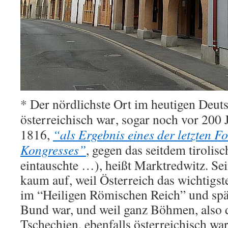
* Der nördlichste Ort im heutigen Deut
österreichisch war
, sogar noch vor 200
1816,
“als Ergebnis eines der letzten F
Kongresses”
, gegen das seitdem tirolis
eintauschte …), heißt Marktredwitz. Sein
kaum auf, weil Österreich das wichtigst
im “Heiligen Römischen Reich” und sp
Bund war, und weil ganz Böhmen, also 
Tschechien, ebenfalls österreichisch wa