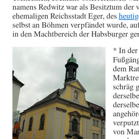
namens Redwitz war als Besitztum der v
ehemaligen Reichsstadt Eger, des
heuti
selbst an Böhmen verpfändet wurde, au
in den Machtbereich der Habsburger ger
* In der
Fußgäng
dem Rath
Marktre
schräg 
derselbe
derselb
angehöre
verputz
von Mari