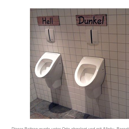
Dieser Beitrag wurde unter
Orte
abgelegt und mit
Allgäu
,
Baroc