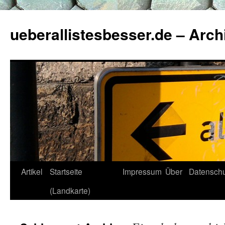
ueberallistesbesser.de – Arch
Zum
Artikel
Startseite
Impressum
Über
Datenschu
Inhalt
(Landkarte)
springen