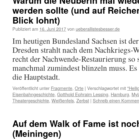
Warum die Neuberin mal wiede
werden sollte (und auf Reiche
Blick lohnt)
Publiziert am
16. Juni 2017
von
ueberallistesbesser.de
Im heutigen Bundesland Sachsen ist der 
Dresden strahlt nach dem Nachkriegs-W
recht der Nachwende-Restaurierung so 
manchmal zumindest blinzeln muss. Es
die Hauptstadt.
Veröffentlicht unter
Fragmente
,
Orte
|
Verschlagwortet mit
"Heil
Eisenbahngeschichte
,
Gotthold Ephraim Lessing
,
Hamburg
,
Myl
Theatergeschichte
,
Weißenfels
,
Zerbst
|
Schreib einen Kommen
Auf dem Walk of Fame ist noch
(Meiningen)