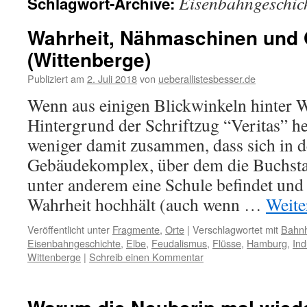
Eisenbahngeschic
Schlagwort-Archive:
Wahrheit, Nähmaschinen und Ö
(Wittenberge)
Publiziert am
2. Juli 2018
von
ueberallistesbesser.de
Wenn aus einigen Blickwinkeln hinter 
Hintergrund der Schriftzug “Veritas” he
weniger damit zusammen, dass sich in 
Gebäudekomplex, über dem die Buchsta
unter anderem eine Schule befindet und
Wahrheit hochhält (auch wenn …
Weite
Veröffentlicht unter
Fragmente
,
Orte
|
Verschlagwortet mit
Bahn
Eisenbahngeschichte
,
Elbe
,
Feudalismus
,
Flüsse
,
Hamburg
,
Ind
Wittenberge
|
Schreib einen Kommentar