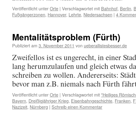
Veröffentlicht unter
Orte
|
Verschlagwortet mit
Bahnhof
,
Berlin
,
B
Fußgängerzonen
,
Hannover
,
Lehrte
,
Niedersachsen
|
4 Kommen
Mentalitätsproblem (Fürth)
Publiziert am
3. November 2011
von
ueberallistesbesser.de
Zweifellos ist es ungerecht, in einer St
lang herumzulaufen und gleich etwas d
schreiben zu wollen. Andererseits: Städt
bevor man z.B. niemals nach Fürth fährt
Veröffentlicht unter
Orte
|
Verschlagwortet mit
"Heiliges Römisch
Bayern
,
Dreißigjähriger Krieg
,
Eisenbahngeschichte
,
Franken
,
F
Nazizeit
,
Nürnberg
|
Schreib einen Kommentar