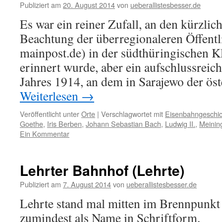
Publiziert am
20. August 2014
von
ueberallistesbesser.de
Es war ein reiner Zufall, an den kürzlic
Beachtung der überregionaleren Öffentli
mainpost.de) in der südthüringischen K
erinnert wurde, aber ein aufschlussreic
Jahres 1914, an dem in Sarajewo der ös
Weiterlesen
→
Veröffentlicht unter
Orte
|
Verschlagwortet mit
Eisenbahngeschic
Goethe
,
Iris Berben
,
Johann Sebastian Bach
,
Ludwig II.
,
Meinin
Ein Kommentar
Lehrter Bahnhof (Lehrte)
Publiziert am
7. August 2014
von
ueberallistesbesser.de
Lehrte stand mal mitten im Brennpunkt
zumindest als Name in Schriftform.